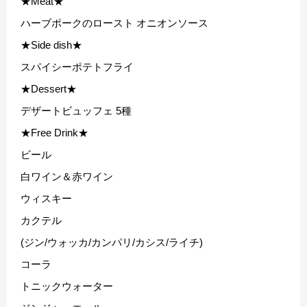
★Meat★
ハーブポークのロースト オニオンソース
★Side dish★
スパイシーポテトフライ
★Dessert★
デザートビュッフェ 5種
★Free Drink★
ビール
白ワイン＆赤ワイン
ウィスキー
カクテル
(ジン/ウォッカ/カンパリ/カシス/ライチ)
コーラ
トニックウォーター