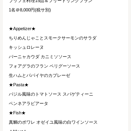
ブッフェ料理15品＆フリードリンクプラン
1名＠8,000円(税サ別)
★Appetizer★
ちりめんじゃことスモークサーモンのサラダ
キッシュロレーヌ
バーニャカウダ カニミソソース
フォアグラのフラン ペリグーソース
生ハムとパパイヤのカプレーゼ
★Pasta★
バジル風味のトマトソース スパゲティーニ
ペンネアラビアータ
★Fish★
真鯛のポワレ オゼイユ風味の白ワインソース